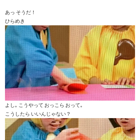
あっ そうだ！
ひらめき
よし｡ こうやって おっこら おって｡
こうしたら いいんじゃない？