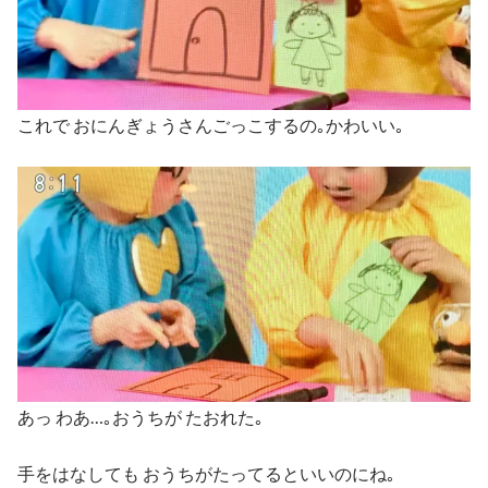
これで おにんぎょうさんごっこするの｡かわいい｡
あっ わあ…｡おうちが たおれた｡
手をはなしても おうちがたってるといいのにね｡