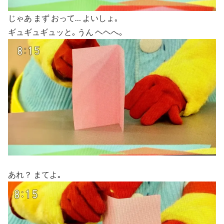
じゃあ まず おって… よいしょ｡
ギュギュギュッと｡ うん ヘヘへ｡
あれ？ まてよ｡