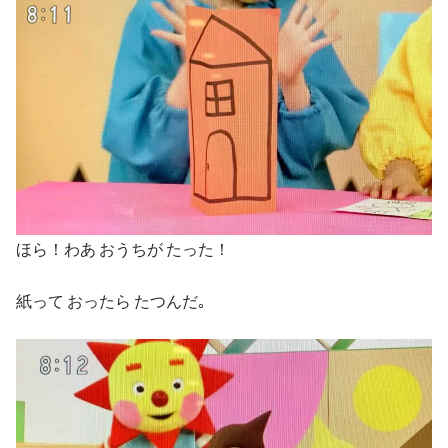
ほら！わあ おうちが たった！
紙って おったら たつんだ｡