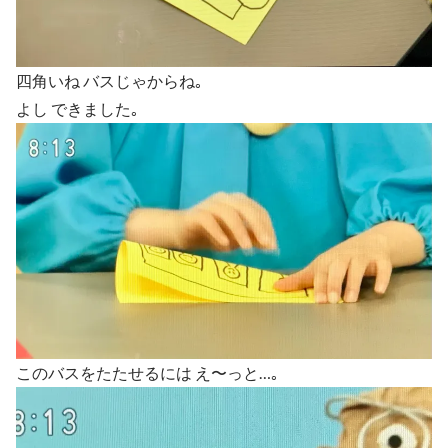
四角いね バスじゃからね｡
よし できました｡
このバスをたたせるには え〜っと…｡