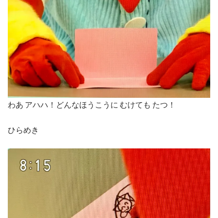
わあ アハハ！どんなほうこうに むけても たつ！
ひらめき