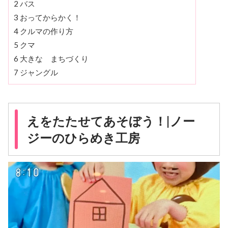
2
バス
3
おってからかく！
4
クルマの作り方
5
クマ
6
大きな まちづくり
7
ジャングル
えをたたせてあそぼう！|ノー
ジーのひらめき工房