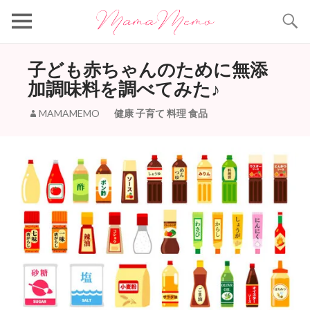
Search
子ども赤ちゃんのために無添
加調味料を調べてみた♪
MAMAMEMO
健康
子育て
料理
食品