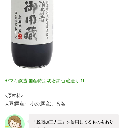
ヤマキ醸造 国産特別栽培醤油 蔵造り 1L
<原材料>
大豆(国産)、小麦(国産)、食塩
「脱脂加工大豆」を使用してるものもあり