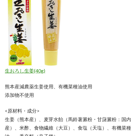
生おろし生姜(40g)
熊本産減農薬生姜使用、有機菜種油使用
添加物不使用
<原材料・成分>
生姜（熊本産）、麦芽水飴（馬鈴薯澱粉・甘藷澱粉：国内
産）、米酢、食物繊維（大豆）、食塩（天塩）、有機菜種