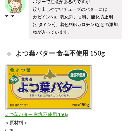
バターで注意があるのですが、
絞り出しやすいチューブのバターには
カゼインNa、乳化剤、香料、酸化防止剤
マーマ
(ビタミンE)、着色料(βカロチン)などの添加
物が入っています。
よつ葉バター 食塩不使用 150g
よつ葉バター 食塩不使用 150g
＜原材料＞
生乳