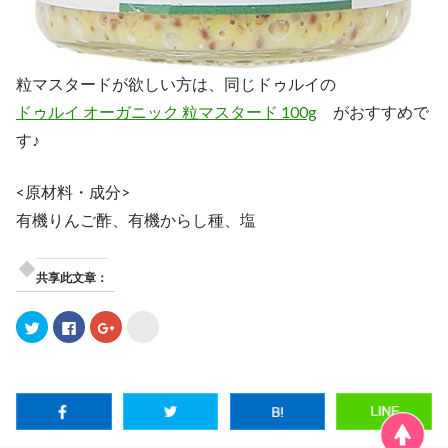
粒マスタードが欲しい方は、同じドゥルイの
ドゥルイ オーガニック 粒マスタード 100g
がおすすめで
す♪
<原材料・成分>
有機りんご酢、有機からし種、塩
共享此文章：
ク
F
ク
ク
リ
a
リ
リ
ッ
c
ッ
ッ
ク
e
ク
ク
し
b
し
し
て
o
て
て
T
o
G
b
w
k
o
.
i
で
o
h
t
共
g
a
t
有
l
t