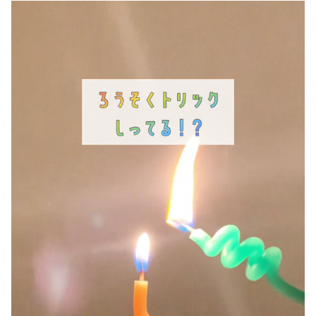
ド
さ
ド
ン
ウ
い
ウ
ド
で
(
で
ウ
開
新
開
で
き
し
き
開
ま
い
ま
き
す
ウ
す
ま
)
ィ
)
す
ン
)
ド
ウ
で
開
き
ま
す
)