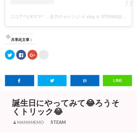
ココアᵕ̈*とKママᵕ̈ ︴ 全力チャレンジ ☺︎ vlog ☺︎ STEAM(@k._.steam)がシェアした投稿
共享此文章：
ク
F
ク
ク
リ
a
リ
リ
ッ
c
ッ
ッ
ク
e
ク
ク
し
b
し
し
て
o
て
て
T
o
G
b
w
k
o
.
i
で
o
h
t
共
g
a
t
有
l
t
e
す
e
e
r
る
+
n
誕生日にやってみて😂ろうそ
で
に
で
a
共
は
共
で
有
ク
有
共
くトリック😂
(
リ
(
有
新
ッ
新
(
し
ク
し
新
MAMAMEMO
STEAM
い
し
い
し
ウ
て
ウ
い
ィ
く
ィ
ウ
ン
だ
ン
ィ