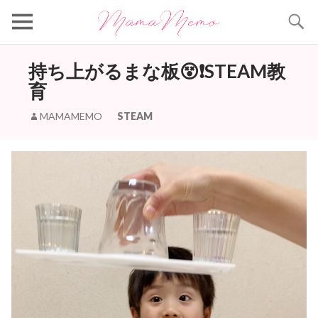
Search
持ち上がるまな板😵❗️STEAM教
育
MAMAMEMO
STEAM