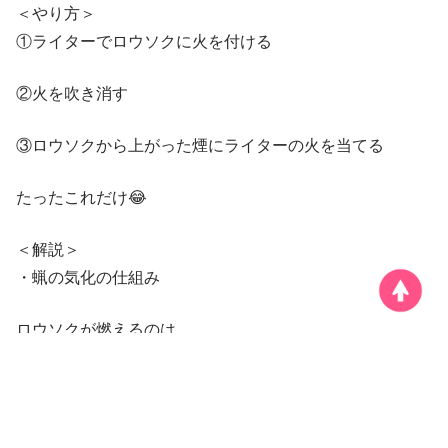
＜やり方＞
①ライターでロウソクに火を付ける
②火を吹き消す
③ロウソクから上がった煙にライターの火を当てる
たったこれだけ😂
＜解説＞
・蝋の気化の仕組み
ロウソクが燃えるのは、
火が蝋（ろう）を蒸発させて
炎になるわけだが、
火を消した後に立つ煙には
燃え切れなかった蝋（ろう）が