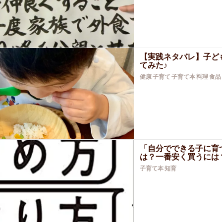
【実践ネタバレ】子ど
てみた♪
健康
子育て
子育て本
料理
食品
「自分でできる子に育
は？一番安く買うには
子育て本
知育