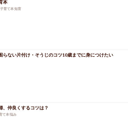
育本
子育て本
知育
困らない片付け・そうじのコツ10歳までに身につけたい
婦、仲良くするコツは？
育て本
悩み