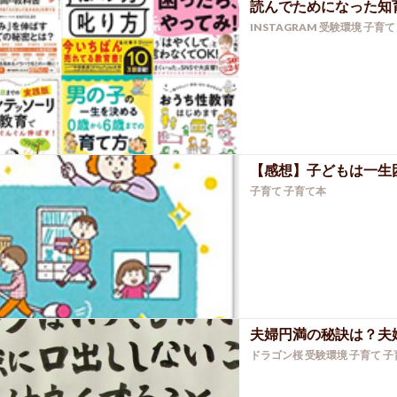
読んでためになった知
INSTAGRAM
受験環境
子育て
【感想】子どもは一生
子育て
子育て本
夫婦円満の秘訣は？夫
ドラゴン桜
受験環境
子育て
子