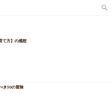
育て方】の感想
べき50の冒険